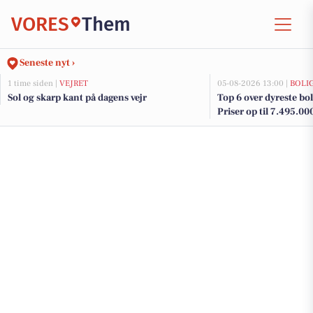
VORES
Them
Seneste nyt ›
1 time siden |
VEJRET
05-08-2026 13:00 |
BOLI
Sol og skarp kant på dagens vejr
Top 6 over dyreste bol
Priser op til 7.495.00