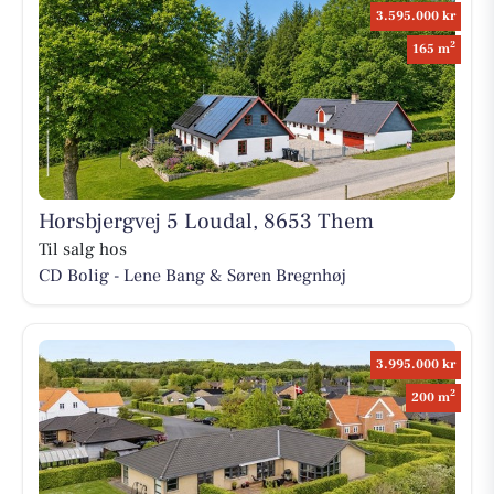
3.595.000 kr
2
165 m
Horsbjergvej 5 Loudal, 8653 Them
Til salg hos
CD Bolig - Lene Bang & Søren Bregnhøj
3.995.000 kr
2
200 m