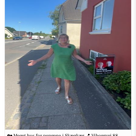
🏡 Meget hus for pengene i Skægkær 📍 Viborgvej 88,