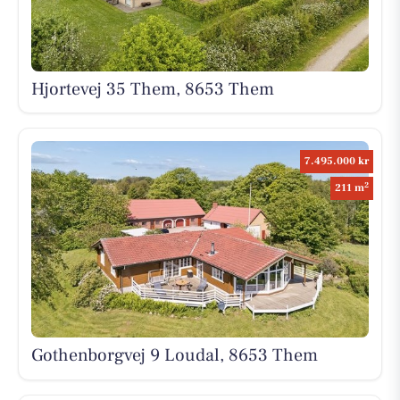
Hjortevej 35 Them, 8653 Them
7.495.000 kr
2
211 m
Gothenborgvej 9 Loudal, 8653 Them