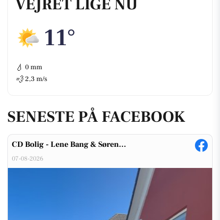
VEJRET LIGE NU
11°
💧
0 mm
💨
2,3 m/s
SENESTE PÅ FACEBOOK
CD Bolig - Lene Bang & Søren...
07-08-2026