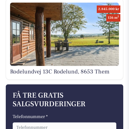
2.845.000 kr
2
156 m
Rodelundvej 13C Rodelund, 8653 Them
FÅ TRE GRATIS
SALGSVURDERINGER
Telefonnummer *