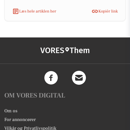
Læs hele artiklen her
Kopiér link
VORES
Them
OM VORES DIGITAL
Om os
For annoncører
Vilkår og Privatlivspolitik