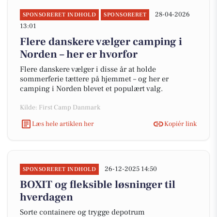
28-04-2026
SPONSORERET INDHOLD
SPONSORERET
13:01
Flere danskere vælger camping i
Norden – her er hvorfor
Flere danskere vælger i disse år at holde
sommerferie tættere på hjemmet – og her er
camping i Norden blevet et populært valg.
Kilde: First Camp Danmark
Læs hele artiklen her
Kopiér link
26-12-2025 14:50
SPONSORERET INDHOLD
BOXIT og fleksible løsninger til
hverdagen
Sorte containere og trygge depotrum