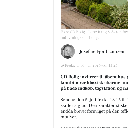
Foto: CD Bolig - Lene Bang & Søren Br
indflytningsklar bolig.
Josefine Fjord Laursen
Fredag d. 03. jul. 2026 - kl. 15:25
CD Bolig inviterer til åbent hus 
kombinerer klassisk charme, mo
på både indkøb, togstation og n
Søndag den 5. juli fra kl. 13.15 ti
skiller sig ud. Den karakteristisk
endda blevet foreviget på den off
motiver.