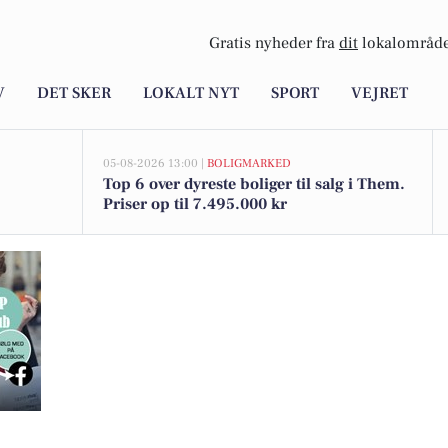
Gratis nyheder fra
dit
lokalområde
V
DET SKER
LOKALT NYT
SPORT
VEJRET
05-08-2026 13:00 |
BOLIGMARKED
Top 6 over dyreste boliger til salg i Them.
Priser op til 7.495.000 kr
harmerende vartegn på Jernbanegade 7