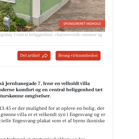
egnhøj
.
Central beliggenhed, charmerende rammer og
Del artikel
Besøg virksomheden
på Jernbanegade 7, hvor en velholdt villa
derne komfort og en central beliggenhed tæt
aturskønne omgivelser.
l 13.45 er der mulighed for at opleve en bolig, der
e grønne villa er et velkendt syn i Engesvang og er
icielle Engesvang-plakat som et af byens ikoniske