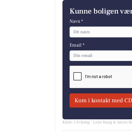
Kunne boligen vær
Navn *
Email *
Kom i kontakt med CD
Kilde: CD Bolig - Lene Bang & Søren 