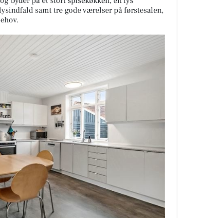
og byder på et stort spisekøkken, en lys
lysindfald samt tre gode værelser på førstesalen,
behov.