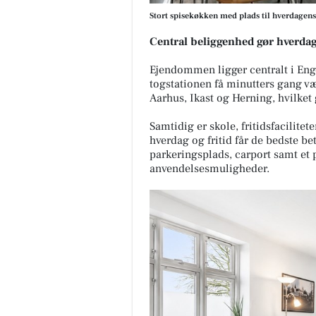
Stort spisekøkken med plads til hverdagen
Central beliggenhed gør hverd
Ejendommen ligger centralt i En
togstationen få minutters gang væ
Aarhus, Ikast og Herning, hvilket 
Samtidig er skole, fritidsfacilite
hverdag og fritid får de bedste be
parkeringsplads, carport samt et
anvendelsesmuligheder.