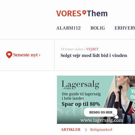
VORES
Them
ALARM112
BOLIG
ERHVER
18 timer siden |
VEJRET
Seneste nyt ›
Solgt vejr med lidt bid i vinden
Åbent hus i Engesvang: Oplev byens c
ARTIKLER
Boligmarked