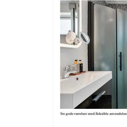
Tre gode værelser med fleksible anvendels