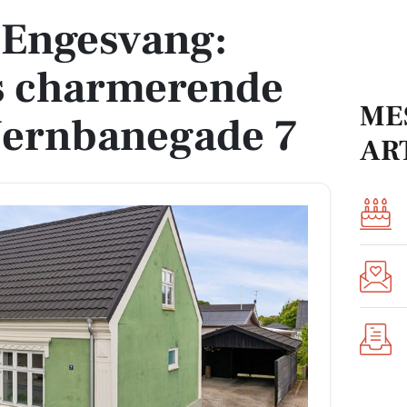
 Engesvang:
s charmerende
ME
Jernbanegade 7
AR