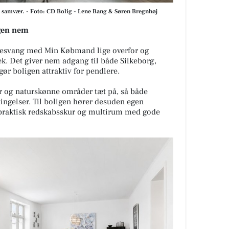
s samvær. - Foto: CD Bolig - Lene Bang & Søren Bregnhøj
agen nem
gesvang med Min Købmand lige overfor og
k. Det giver nem adgang til både Silkeborg,
gør boligen attraktiv for pendlere.
ter og naturskønne områder tæt på, så både
tingelser. Til boligen hører desuden egen
 praktisk redskabsskur og multirum med gode