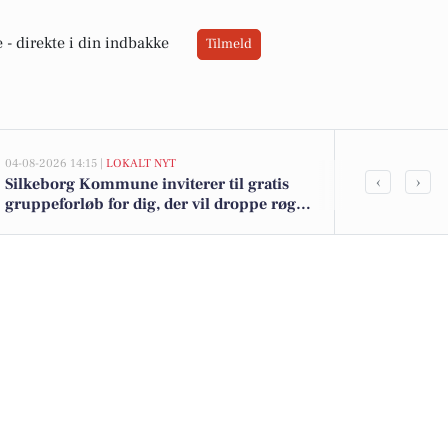
 -
direkte i din indbakke
Tilmeld
04-08-2026 14:15 |
LOKALT NYT
02-08-2026 16:01
‹
›
Silkeborg Kommune inviterer til gratis
Schulstad De
gruppeforløb for dig, der vil droppe røg,
Cheasy yoghur
damp eller snus
tilbud