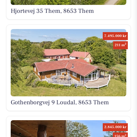
Hjortevej 35 Them, 8653 Them
7.495.000 kr
2
211 m
Gothenborgvej 9 Loudal, 8653 Them
2.845.000 kr
2
156 m