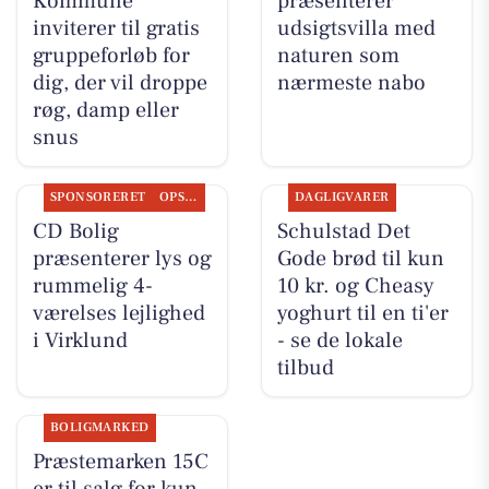
Kommune
præsenterer
inviterer til gratis
udsigtsvilla med
gruppeforløb for
naturen som
dig, der vil droppe
nærmeste nabo
røg, damp eller
snus
SPONSORERET
OPSLAGSTAVLEN
DAGLIGVARER
CD Bolig
Schulstad Det
præsenterer lys og
Gode brød til kun
rummelig 4-
10 kr. og Cheasy
værelses lejlighed
yoghurt til en ti'er
i Virklund
- se de lokale
tilbud
BOLIGMARKED
Præstemarken 15C