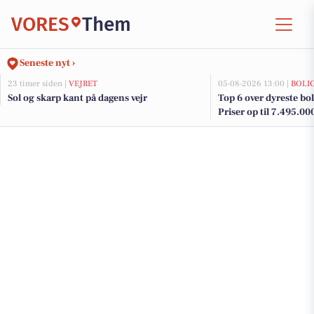
VORES
Them
Seneste nyt ›
23 timer siden |
VEJRET
05-08-2026 13:00 |
BOLI
Sol og skarp kant på dagens vejr
Top 6 over dyreste bol
Priser op til 7.495.00