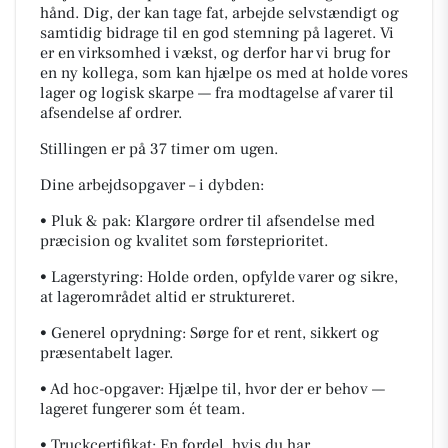
hånd. Dig, der kan tage fat, arbejde selvstændigt og
samtidig bidrage til en god stemning på lageret. Vi
er en virksomhed i vækst, og derfor har vi brug for
en ny kollega, som kan hjælpe os med at holde vores
lager og logisk skarpe — fra modtagelse af varer til
afsendelse af ordrer.
Stillingen er på 37 timer om ugen.
Dine arbejdsopgaver – i dybden:
• Pluk & pak: Klargøre ordrer til afsendelse med
præcision og kvalitet som førsteprioritet.
• Lagerstyring: Holde orden, opfylde varer og sikre,
at lagerområdet altid er struktureret.
• Generel oprydning: Sørge for et rent, sikkert og
præsentabelt lager.
• Ad hoc-opgaver: Hjælpe til, hvor der er behov —
lageret fungerer som ét team.
• Truckcertifikat: En fordel, hvis du har