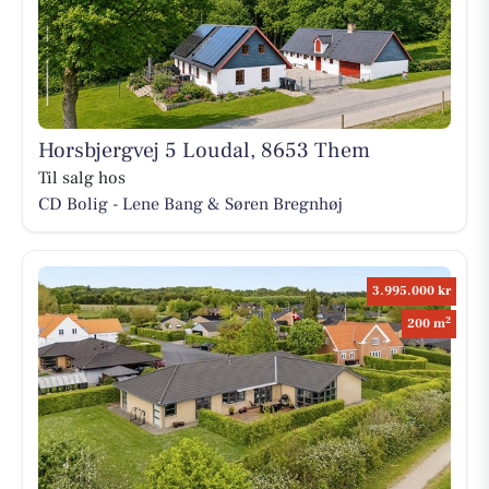
Horsbjergvej 5 Loudal, 8653 Them
Til salg hos
CD Bolig - Lene Bang & Søren Bregnhøj
3.995.000 kr
2
200 m