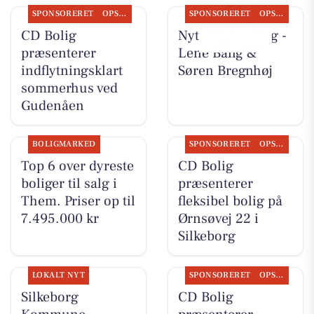
SPONSORERET
OPSLAGSTAVLEN
SPONSORERET
OPSLAGSTAVLEN
CD Bolig
Nyt fra CD Bolig -
præsenterer
Lene Bang &
indflytningsklart
Søren Bregnhøj
sommerhus ved
Gudenåen
BOLIGMARKED
SPONSORERET
OPSLAGSTAVLEN
Top 6 over dyreste
CD Bolig
boliger til salg i
præsenterer
Them. Priser op til
fleksibel bolig på
7.495.000 kr
Ørnsøvej 22 i
Silkeborg
LOKALT NYT
SPONSORERET
OPSLAGSTAVLEN
Silkeborg
CD Bolig