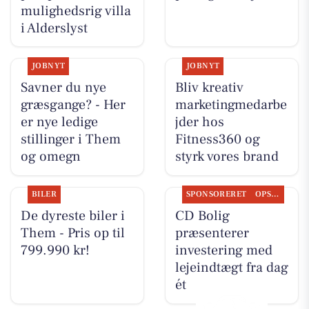
mulighedsrig villa
i Alderslyst
JOBNYT
JOBNYT
Savner du nye
Bliv kreativ
græsgange? - Her
marketingmedarbe
er nye ledige
jder hos
stillinger i Them
Fitness360 og
og omegn
styrk vores brand
BILER
SPONSORERET
OPSLAGSTAVLEN
De dyreste biler i
CD Bolig
Them - Pris op til
præsenterer
799.990 kr!
investering med
lejeindtægt fra dag
ét