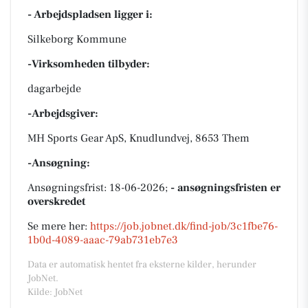
- Arbejdspladsen ligger i:
Silkeborg Kommune
-Virksomheden tilbyder:
dagarbejde
-Arbejdsgiver:
MH Sports Gear ApS, Knudlundvej, 8653 Them
-Ansøgning:
Ansøgningsfrist: 18-06-2026;
- ansøgningsfristen er
overskredet
Se mere her:
https://job.jobnet.dk/find-job/3c1fbe76-
1b0d-4089-aaac-79ab731eb7e3
Data er automatisk hentet fra eksterne kilder, herunder
JobNet.
Kilde: JobNet