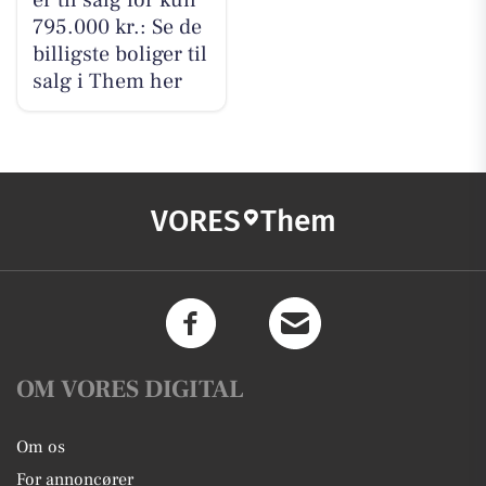
er til salg for kun
795.000 kr.: Se de
billigste boliger til
salg i Them her
VORES
Them
OM VORES DIGITAL
Om os
For annoncører