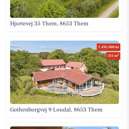
Hjortevej 35 Them, 8653 Them
7.495.000 kr
2
211 m
Gothenborgvej 9 Loudal, 8653 Them