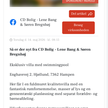
Del artikel
CD Bolig - Lene Bang
& Søren Bregnhøj
Besøg
virksomheden
Torsdag d. 14. maj 2026 - kl. 08:15
Så er der nyt fra CD Bolig - Lene Bang & Søren
Bregnhøj
Eksklusiv villa med swimmingpool
Enghavevej 2, Hjøllund, 7362 Hampen
Her får I en fuldmuret kvalitetsvilla med en
fantastisk rumfornemmelse, masser af lys og en
gennemtænkt planløsning med separat forældre- og
børneafdeling.