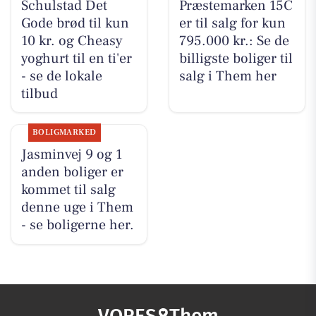
Schulstad Det
Præstemarken 15C
Gode brød til kun
er til salg for kun
10 kr. og Cheasy
795.000 kr.: Se de
yoghurt til en ti'er
billigste boliger til
- se de lokale
salg i Them her
tilbud
BOLIGMARKED
Jasminvej 9 og 1
anden boliger er
kommet til salg
denne uge i Them
- se boligerne her.
VORES
Them