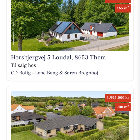
2
165 m
Horsbjergvej 5 Loudal, 8653 Them
Til salg hos
CD Bolig - Lene Bang & Søren Bregnhøj
3.995.000 kr
2
200 m