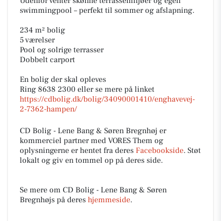
Udenfor venter skønne terrassemiljøer og egen
swimmingpool – perfekt til sommer og afslapning.
234 m² bolig
5 værelser
Pool og solrige terrasser
Dobbelt carport
En bolig der skal opleves
Ring 8638 2300 eller se mere på linket
https://cdbolig.dk/bolig/34090001410/enghavevej-
2-7362-hampen/
CD Bolig - Lene Bang & Søren Bregnhøj er
kommerciel partner med VORES Them og
oplysningerne er hentet fra deres
Facebookside
. Støt
lokalt og giv en tommel op på deres side.
Se mere om CD Bolig - Lene Bang & Søren
Bregnhøjs på deres
hjemmeside
.