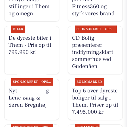
stillinger i Them
Fitness360 og
og omegn
styrk vores brand
BILER
SPONSORERET
OPSLAGSTAVLEN
De dyreste biler i
CD Bolig
Them - Pris op til
præsenterer
799.990 kr!
indflytningsklart
sommerhus ved
Gudenåen
SPONSORERET
OPSLAGSTAVLEN
BOLIGMARKED
Nyt fra CD Bolig -
Top 6 over dyreste
Lene Bang &
boliger til salg i
Søren Bregnhøj
Them. Priser op til
7.495.000 kr