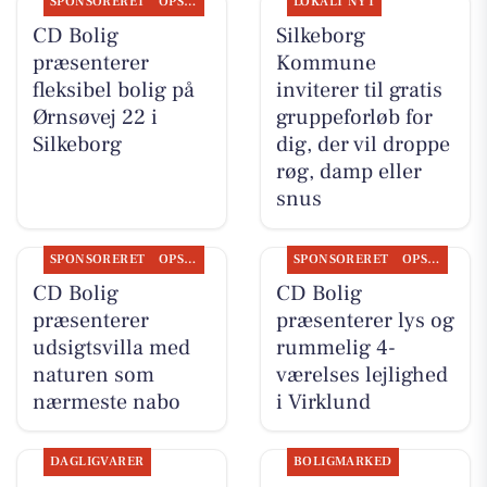
SPONSORERET
OPSLAGSTAVLEN
LOKALT NYT
CD Bolig
Silkeborg
præsenterer
Kommune
fleksibel bolig på
inviterer til gratis
Ørnsøvej 22 i
gruppeforløb for
Silkeborg
dig, der vil droppe
røg, damp eller
snus
SPONSORERET
OPSLAGSTAVLEN
SPONSORERET
OPSLAGSTAVLEN
CD Bolig
CD Bolig
præsenterer
præsenterer lys og
udsigtsvilla med
rummelig 4-
naturen som
værelses lejlighed
nærmeste nabo
i Virklund
DAGLIGVARER
BOLIGMARKED