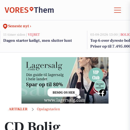
VORES
Them
Seneste nyt ›
11 timer siden |
VEJRET
05-08-2026 13:00 |
BOLI
Dagen starter køligt, men slutter lunt
Top 6 over dyreste bol
Priser op til 7.495.00
CD Bolig præsenterer eksklusiv villa med swimmingpool i Hjøllund
ARTIKLER
Opslagstavlen
CD Bolig