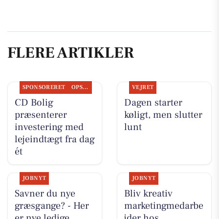
FLERE ARTIKLER
SPONSORERET
OPSLAGSTAVLEN
VEJRET
CD Bolig
Dagen starter
præsenterer
køligt, men slutter
investering med
lunt
lejeindtægt fra dag
ét
JOBNYT
JOBNYT
Savner du nye
Bliv kreativ
græsgange? - Her
marketingmedarbe
er nye ledige
jder hos