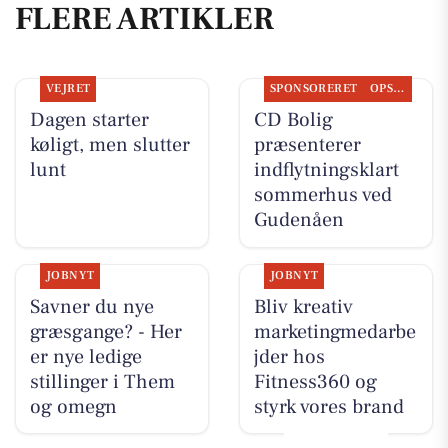
FLERE ARTIKLER
VEJRET
SPONSORERET
OPSLAGSTAVLEN
Dagen starter
CD Bolig
køligt, men slutter
præsenterer
lunt
indflytningsklart
sommerhus ved
Gudenåen
JOBNYT
JOBNYT
Savner du nye
Bliv kreativ
græsgange? - Her
marketingmedarbe
er nye ledige
jder hos
stillinger i Them
Fitness360 og
og omegn
styrk vores brand