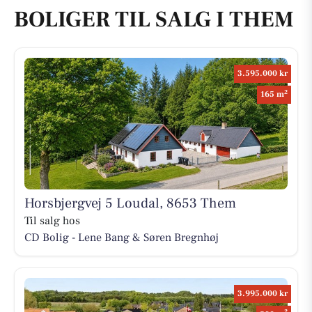
BOLIGER TIL SALG I THEM
3.595.000 kr
2
165 m
Horsbjergvej 5 Loudal, 8653 Them
Til salg hos
CD Bolig - Lene Bang & Søren Bregnhøj
3.995.000 kr
2