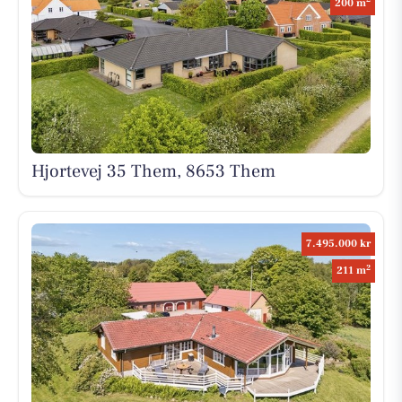
200 m
Hjortevej 35 Them, 8653 Them
7.495.000 kr
2
211 m