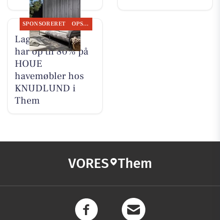
SPONSORERET
OPSLAGSTAVLEN
Lagersalg.com
har op til 80% på
HOUE
havemøbler hos
KNUDLUND i
Them
VORES
Them