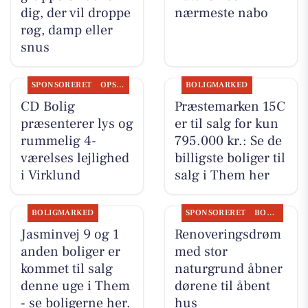
dig, der vil droppe
nærmeste nabo
røg, damp eller
snus
SPONSORERET
OPSLAGSTAVLEN
BOLIGMARKED
CD Bolig
Præstemarken 15C
præsenterer lys og
er til salg for kun
rummelig 4-
795.000 kr.: Se de
værelses lejlighed
billigste boliger til
i Virklund
salg i Them her
BOLIGMARKED
SPONSORERET
BOLIGMARKED
Jasminvej 9 og 1
Renoveringsdrøm
anden boliger er
med stor
kommet til salg
naturgrund åbner
denne uge i Them
dørene til åbent
- se boligerne her.
hus