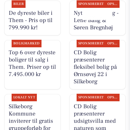
BILER
SPONSORERET
OPSLAGSTAVLEN
De dyreste biler i
Nyt fra CD Bolig -
Them - Pris op til
Lene Bang &
799.990 kr!
Søren Bregnhøj
BOLIGMARKED
SPONSORERET
OPSLAGSTAVLEN
Top 6 over dyreste
CD Bolig
boliger til salg i
præsenterer
Them. Priser op til
fleksibel bolig på
7.495.000 kr
Ørnsøvej 22 i
Silkeborg
LOKALT NYT
SPONSORERET
OPSLAGSTAVLEN
Silkeborg
CD Bolig
Kommune
præsenterer
inviterer til gratis
udsigtsvilla med
gruppeforløb for
naturen som