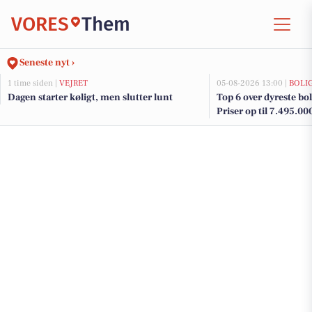
VORES
Them
Seneste nyt ›
1 time siden |
VEJRET
05-08-2026 13:00 |
BOLI
Dagen starter køligt, men slutter lunt
Top 6 over dyreste bol
Priser op til 7.495.00