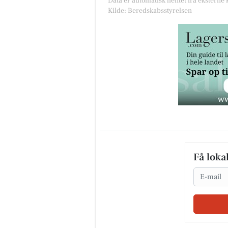
Data er automatisk hentet fra eksterne
Kilde: Beredskabsstyrelsen
Få loka
Email