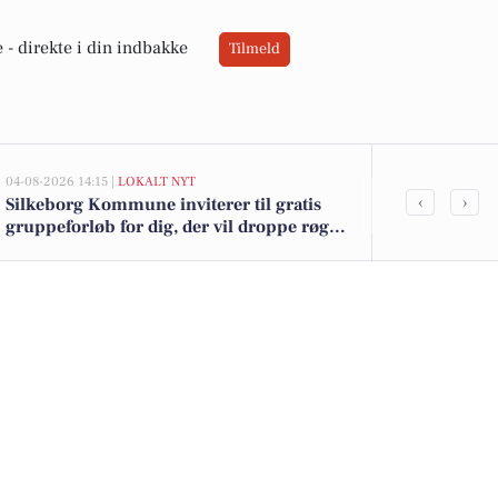
 -
direkte i din indbakke
Tilmeld
04-08-2026 14:15 |
LOKALT NYT
02-08-2026 16:01
‹
›
Silkeborg Kommune inviterer til gratis
Schulstad De
gruppeforløb for dig, der vil droppe røg,
Cheasy yoghur
damp eller snus
tilbud