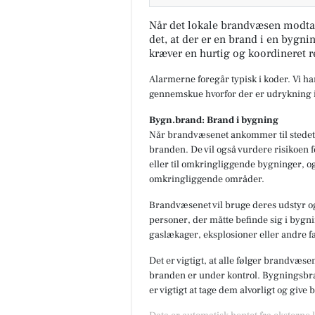
Når det lokale brandvæsen modta
det, at der er en brand i en bygni
kræver en hurtig og koordineret r
Alarmerne foregår typisk i koder. Vi h
gennemskue hvorfor der er udrykning i
Bygn.brand: Brand i bygning
Når brandvæsenet ankommer til stedet,
branden. De vil også vurdere risikoen f
eller til omkringliggende bygninger, og
omkringliggende områder.
Brandvæsenet vil bruge deres udstyr og
personer, der måtte befinde sig i bygnin
gaslækager, eksplosioner eller andre fa
Det er vigtigt, at alle følger brandvæse
branden er under kontrol. Bygningsbran
er vigtigt at tage dem alvorligt og give