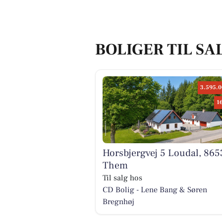
BOLIGER TIL SA
3.595.0
1
Horsbjergvej 5 Loudal, 865
Them
Til salg hos
CD Bolig - Lene Bang & Søren
Bregnhøj