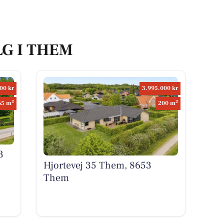
LG I THEM
00 kr
3.995.000 kr
2
2
65 m
200 m
3
Hjortevej 35 Them, 8653
Them