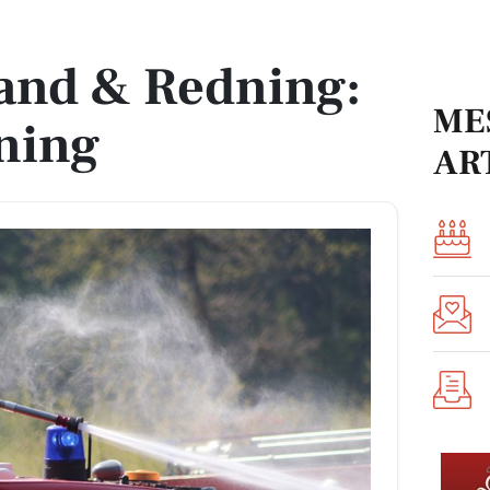
gning
and & Redning:
ME
ning
AR