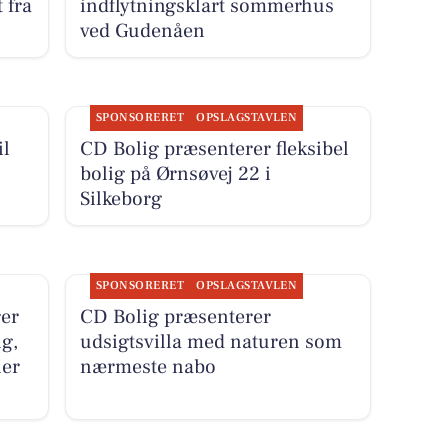
 fra
indflytningsklart sommerhus
ved Gudenåen
SPONSORERET
OPSLAGSTAVLEN
il
CD Bolig præsenterer fleksibel
bolig på Ørnsøvej 22 i
Silkeborg
SPONSORERET
OPSLAGSTAVLEN
er
CD Bolig præsenterer
ig,
udsigtsvilla med naturen som
ler
nærmeste nabo