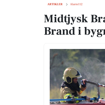
Midtjysk Brand & Redning: Brand i by
ARTIKLER
Alarm112
Midtjysk Br
Brand i byg