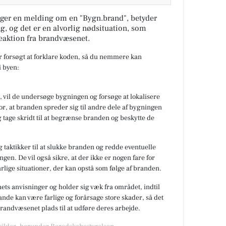
ger en melding om en "Bygn.brand", betyder
ng, og det er en alvorlig nødsituation, som
eaktion fra brandvæsenet.
ar forsøgt at forklare koden, så du nemmere kan
 byen:
 vil de undersøge bygningen og forsøge at lokalisere
or, at branden spreder sig til andre dele af bygningen
 tage skridt til at begrænse branden og beskytte de
 taktikker til at slukke branden og redde eventuelle
gen. De vil også sikre, at der ikke er nogen fare for
rlige situationer, der kan opstå som følge af branden.
nets anvisninger og holder sig væk fra området, indtil
de kan være farlige og forårsage store skader, så det
 brandvæsenet plads til at udføre deres arbejde.