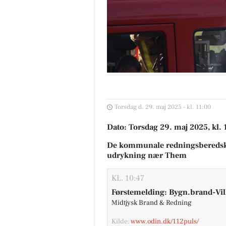
Torsdag d. 29. maj 2025 - kl. 11:00
Dato: Torsdag 29. maj 2025, kl. 
De kommunale redningsberedsk
udrykning nær Them
KL. 10:47
Førstemelding: Bygn.brand-Vi
Midtjysk Brand & Redning
Kilde:
www.odin.dk/112puls/