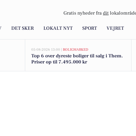
Gratis nyheder fra
dit
lokalområde
V
DET SKER
LOKALT NYT
SPORT
VEJRET
05-08-2026 13:00 |
BOLIGMARKED
Top 6 over dyreste boliger til salg i Them.
Priser op til 7.495.000 kr