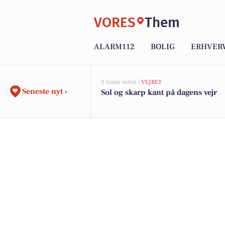
VORES
Them
ALARM112
BOLIG
ERHVER
3 timer siden |
VEJRET
Seneste nyt ›
Sol og skarp kant på dagens vejr