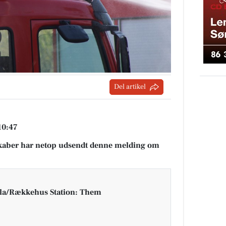
Del artikel
10:47
aber har netop udsendt denne melding om
lla/Rækkehus Station: Them