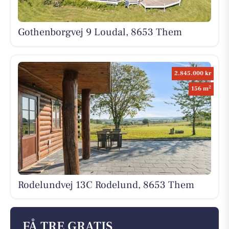
Gothenborgvej 9 Loudal, 8653 Them
2.845.000 kr
2
156 m
Rodelundvej 13C Rodelund, 8653 Them
FÅ TRE GRATIS