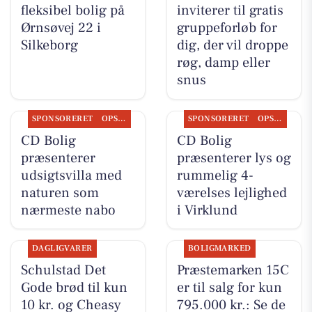
fleksibel bolig på
inviterer til gratis
Ørnsøvej 22 i
gruppeforløb for
Silkeborg
dig, der vil droppe
røg, damp eller
snus
SPONSORERET
OPSLAGSTAVLEN
SPONSORERET
OPSLAGSTAVLEN
CD Bolig
CD Bolig
præsenterer
præsenterer lys og
udsigtsvilla med
rummelig 4-
naturen som
værelses lejlighed
nærmeste nabo
i Virklund
DAGLIGVARER
BOLIGMARKED
Schulstad Det
Præstemarken 15C
Gode brød til kun
er til salg for kun
10 kr. og Cheasy
795.000 kr.: Se de