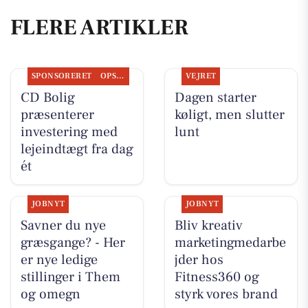
FLERE ARTIKLER
SPONSORERET
OPSLAGSTAVLEN
VEJRET
CD Bolig
Dagen starter
præsenterer
køligt, men slutter
investering med
lunt
lejeindtægt fra dag
ét
JOBNYT
JOBNYT
Savner du nye
Bliv kreativ
græsgange? - Her
marketingmedarbe
er nye ledige
jder hos
stillinger i Them
Fitness360 og
og omegn
styrk vores brand