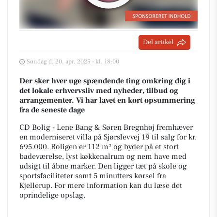
Del artikel
Søndag d. 20. apr. 2025 - kl. 18:00
Der sker hver uge spændende ting omkring dig i
det lokale erhvervsliv med nyheder, tilbud og
arrangementer. Vi har lavet en kort opsummering
fra de seneste dage
CD Bolig - Lene Bang & Søren Bregnhøj fremhæver
en moderniseret villa på Sjørslevvej 19 til salg for kr.
695.000. Boligen er 112 m² og byder på et stort
badeværelse, lyst køkkenalrum og nem have med
udsigt til åbne marker. Den ligger tæt på skole og
sportsfaciliteter samt 5 minutters kørsel fra
Kjellerup. For mere information kan du læse det
oprindelige opslag.