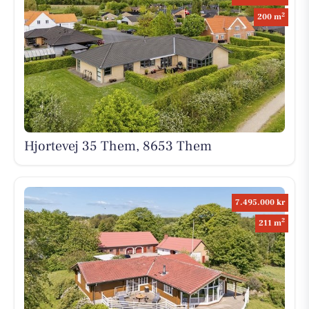
2
200 m
Hjortevej 35 Them, 8653 Them
7.495.000 kr
2
211 m