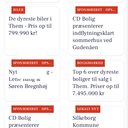
BILER
SPONSORERET
OPSLAGSTAVLEN
De dyreste biler i
CD Bolig
Them - Pris op til
præsenterer
799.990 kr!
indflytningsklart
sommerhus ved
Gudenåen
SPONSORERET
OPSLAGSTAVLEN
BOLIGMARKED
Nyt fra CD Bolig -
Top 6 over dyreste
Lene Bang &
boliger til salg i
Søren Bregnhøj
Them. Priser op til
7.495.000 kr
SPONSORERET
OPSLAGSTAVLEN
LOKALT NYT
CD Bolig
Silkeborg
præsenterer
Kommune