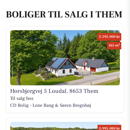
BOLIGER TIL SALG I THEM
3.595.000 kr
2
165 m
Horsbjergvej 5 Loudal, 8653 Them
Til salg hos
CD Bolig - Lene Bang & Søren Bregnhøj
3.995.000 kr