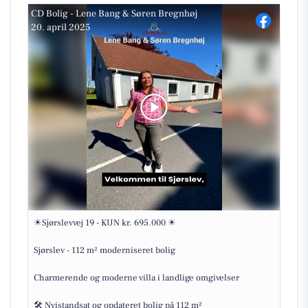
CD Bolig - Lene Bang & Søren Bregnhøj
20. april 2025
☀Sjørslevvej 19 - KUN kr. 695.000 ☀
Sjørslev - 112 m² moderniseret bolig
Charmerende og moderne villa i landlige omgivelser
🛠 Nyistandsat og opdateret bolig på 112 m²