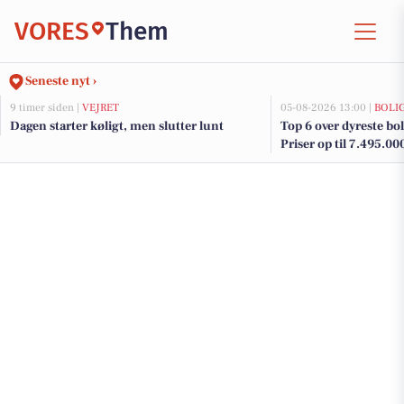
VORES
Them
Seneste nyt ›
9 timer siden |
VEJRET
05-08-2026 13:00 |
BOLI
Dagen starter køligt, men slutter lunt
Top 6 over dyreste bol
Priser op til 7.495.00