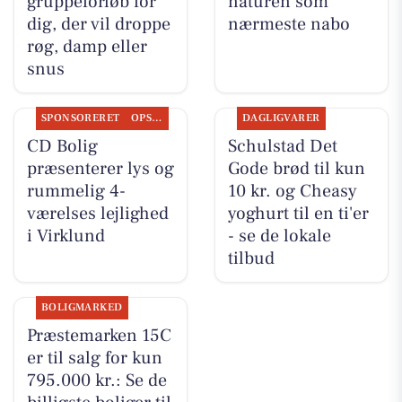
gruppeforløb for
naturen som
dig, der vil droppe
nærmeste nabo
røg, damp eller
snus
SPONSORERET
OPSLAGSTAVLEN
DAGLIGVARER
CD Bolig
Schulstad Det
præsenterer lys og
Gode brød til kun
rummelig 4-
10 kr. og Cheasy
værelses lejlighed
yoghurt til en ti'er
i Virklund
- se de lokale
tilbud
BOLIGMARKED
Præstemarken 15C
er til salg for kun
795.000 kr.: Se de