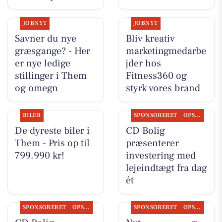
JOBNYT
JOBNYT
Savner du nye
Bliv kreativ
græsgange? - Her
marketingmedarbe
er nye ledige
jder hos
stillinger i Them
Fitness360 og
og omegn
styrk vores brand
BILER
SPONSORERET
OPSLAGSTAVLEN
De dyreste biler i
CD Bolig
Them - Pris op til
præsenterer
799.990 kr!
investering med
lejeindtægt fra dag
ét
SPONSORERET
OPSLAGSTAVLEN
SPONSORERET
OPSLAGSTAVLEN