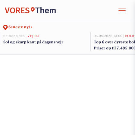
VORES
Them
Seneste nyt ›
6 timer siden |
VEJRET
05-08-2026 13:00 |
BOLI
Sol og skarp kant på dagens vejr
Top 6 over dyreste bol
Priser op til 7.495.00