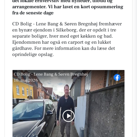
det lokale erhvervsliv med nyheder, tilbud og
arrangementer. Vi har lavet en kort opsummering
fra de seneste dage
CD Bolig - Lene Bang & Søren Bregnhøj fremhæver
en bynær ejendom i Silkeborg, der er opdelt i tre
separate boliger, hver med eget køkken og bad.
Ejendommen har også en carport og en lukket
gårdhave. For mere information kan du læse det
oprindelige opslag.
CD Bolig - Lene Bang & Søren Bregnhøj
10. maj 2026