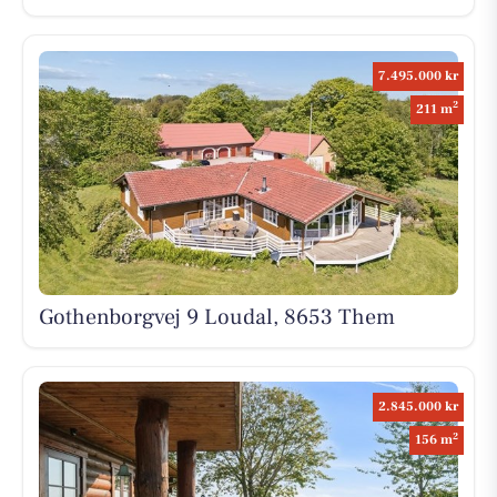
7.495.000 kr
2
211 m
Gothenborgvej 9 Loudal, 8653 Them
2.845.000 kr
2
156 m