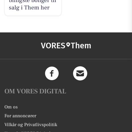
billigste boliger til
salg i Them her
VORES
Them
OM VORES DIGITAL
Om os
For annoncører
Vilkår og Privatlivspolitik