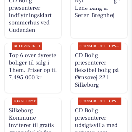
CD Bolig
Nyt fra CD Bolig -
præsenterer
Lene Bang &
indflytningsklart
Søren Bregnhøj
sommerhus ved
Gudenåen
BOLIGMARKED
SPONSORERET
OPSLAGSTAVLEN
Top 6 over dyreste
CD Bolig
boliger til salg i
præsenterer
Them. Priser op til
fleksibel bolig på
7.495.000 kr
Ørnsøvej 22 i
Silkeborg
LOKALT NYT
SPONSORERET
OPSLAGSTAVLEN
Silkeborg
CD Bolig
Kommune
præsenterer
inviterer til gratis
udsigtsvilla med