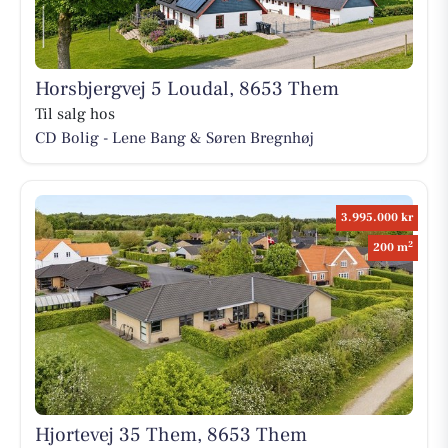
Horsbjergvej 5 Loudal, 8653 Them
Til salg hos
CD Bolig - Lene Bang & Søren Bregnhøj
3.995.000 kr
2
200 m
Hjortevej 35 Them, 8653 Them