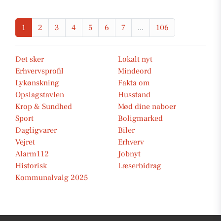
1
2
3
4
5
6
7
...
106
Det sker
Lokalt nyt
Erhvervsprofil
Mindeord
Lykønskning
Fakta om
Opslagstavlen
Husstand
Krop & Sundhed
Mød dine naboer
Sport
Boligmarked
Dagligvarer
Biler
Vejret
Erhverv
Alarm112
Jobnyt
Historisk
Læserbidrag
Kommunalvalg 2025