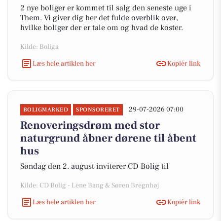
2 nye boliger er kommet til salg den seneste uge i
Them. Vi giver dig her det fulde overblik over,
hvilke boliger der er tale om og hvad de koster.
Kilde: Boliga
Læs hele artiklen her
Kopiér link
29-07-2026 07:00
BOLIGMARKED
SPONSORERET
Renoveringsdrøm med stor
naturgrund åbner dørene til åbent
hus
Søndag den 2. august inviterer CD Bolig til
Kilde: CD Bolig - Lene Bang & Søren Bregnhøj
Læs hele artiklen her
Kopiér link