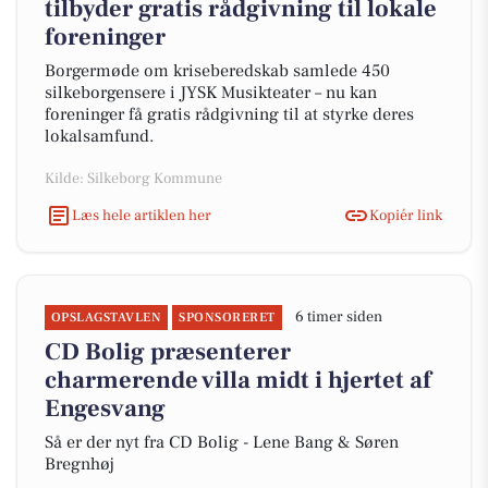
tilbyder gratis rådgivning til lokale
foreninger
Borgermøde om kriseberedskab samlede 450
silkeborgensere i JYSK Musikteater – nu kan
foreninger få gratis rådgivning til at styrke deres
lokalsamfund.
Kilde: Silkeborg Kommune
Læs hele artiklen her
Kopiér link
6 timer siden
OPSLAGSTAVLEN
SPONSORERET
CD Bolig præsenterer
charmerende villa midt i hjertet af
Engesvang
Så er der nyt fra CD Bolig - Lene Bang & Søren
Bregnhøj