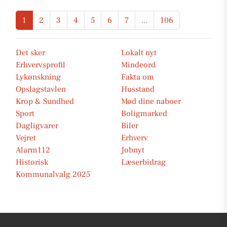
1
2
3
4
5
6
7
...
106
Det sker
Lokalt nyt
Erhvervsprofil
Mindeord
Lykønskning
Fakta om
Opslagstavlen
Husstand
Krop & Sundhed
Mød dine naboer
Sport
Boligmarked
Dagligvarer
Biler
Vejret
Erhverv
Alarm112
Jobnyt
Historisk
Læserbidrag
Kommunalvalg 2025