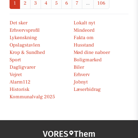
1
2
3
4
5
6
7
...
106
Det sker
Lokalt nyt
Erhvervsprofil
Mindeord
Lykønskning
Fakta om
Opslagstavlen
Husstand
Krop & Sundhed
Mød dine naboer
Sport
Boligmarked
Dagligvarer
Biler
Vejret
Erhverv
Alarm112
Jobnyt
Historisk
Læserbidrag
Kommunalvalg 2025
VORES
Them