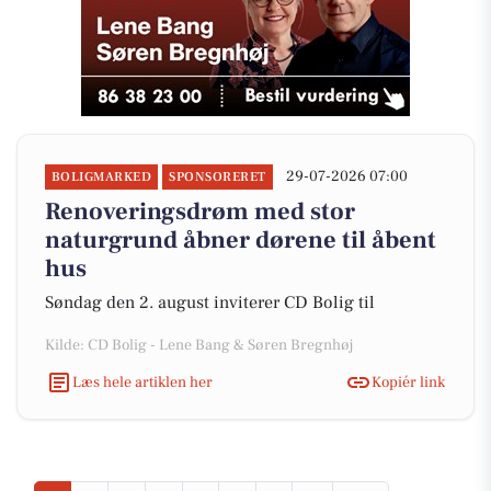
29-07-2026 07:00
BOLIGMARKED
SPONSORERET
Renoveringsdrøm med stor
naturgrund åbner dørene til åbent
hus
Søndag den 2. august inviterer CD Bolig til
Kilde: CD Bolig - Lene Bang & Søren Bregnhøj
Læs hele artiklen her
Kopiér link