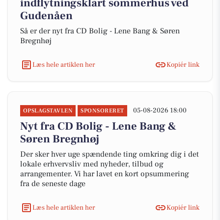
indflytningsklart sommerhus ved
Gudenåen
Så er der nyt fra CD Bolig - Lene Bang & Søren
Bregnhøj
Læs hele artiklen her
Kopiér link
05-08-2026 18:00
OPSLAGSTAVLEN
SPONSORERET
Nyt fra CD Bolig - Lene Bang &
Søren Bregnhøj
Der sker hver uge spændende ting omkring dig i det
lokale erhvervsliv med nyheder, tilbud og
arrangementer. Vi har lavet en kort opsummering
fra de seneste dage
Læs hele artiklen her
Kopiér link