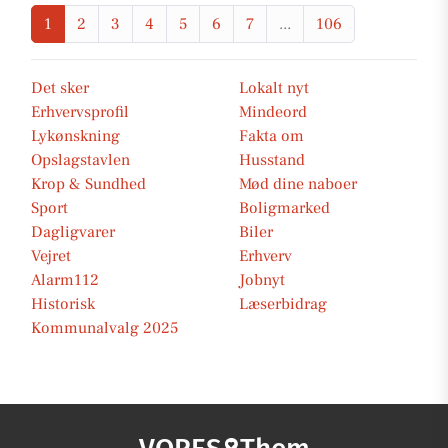
1
2
3
4
5
6
7
...
106
Det sker
Lokalt nyt
Erhvervsprofil
Mindeord
Lykønskning
Fakta om
Opslagstavlen
Husstand
Krop & Sundhed
Mød dine naboer
Sport
Boligmarked
Dagligvarer
Biler
Vejret
Erhverv
Alarm112
Jobnyt
Historisk
Læserbidrag
Kommunalvalg 2025