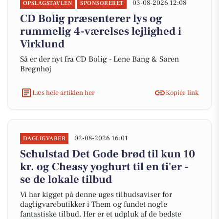
03-08-2026 12:08
OPSLAGSTAVLEN
SPONSORERET
CD Bolig præsenterer lys og
rummelig 4-værelses lejlighed i
Virklund
Så er der nyt fra CD Bolig - Lene Bang & Søren
Bregnhøj
Læs hele artiklen her
Kopiér link
02-08-2026 16:01
DAGLIGVARER
Schulstad Det Gode brød til kun 10
kr. og Cheasy yoghurt til en ti'er -
se de lokale tilbud
Vi har kigget på denne uges tilbudsaviser for
dagligvarebutikker i Them og fundet nogle
fantastiske tilbud. Her er et udpluk af de bedste