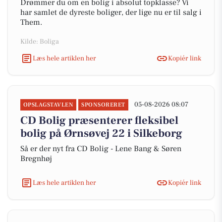
Drømmer du om en bolig i absolut topklasse? Vi
har samlet de dyreste boliger, der lige nu er til salg i
Them.
Kilde: Boliga
Læs hele artiklen her
Kopiér link
05-08-2026 08:07
OPSLAGSTAVLEN
SPONSORERET
CD Bolig præsenterer fleksibel
bolig på Ørnsøvej 22 i Silkeborg
Så er der nyt fra CD Bolig - Lene Bang & Søren
Bregnhøj
Læs hele artiklen her
Kopiér link