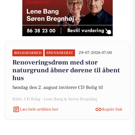
29-07-2026 07:00
BOLIGMARKED
SPONSORERET
Renoveringsdrøm med stor
naturgrund åbner dørene til åbent
hus
Søndag den 2. august inviterer CD Bolig til
Kilde: CD Bolig - Lene Bang & Søren Bregnhøj
Læs hele artiklen her
Kopiér link