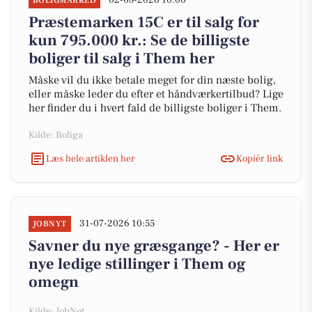
02-08-2026 10:00
BOLIGMARKED
Præstemarken 15C er til salg for
kun 795.000 kr.: Se de billigste
boliger til salg i Them her
Måske vil du ikke betale meget for din næste bolig,
eller måske leder du efter et håndværkertilbud? Lige
her finder du i hvert fald de billigste boliger i Them.
Kilde: Boliga
Læs hele artiklen her
Kopiér link
31-07-2026 10:55
JOBNYT
Savner du nye græsgange? - Her er
nye ledige stillinger i Them og
omegn
Kilde: JobNet