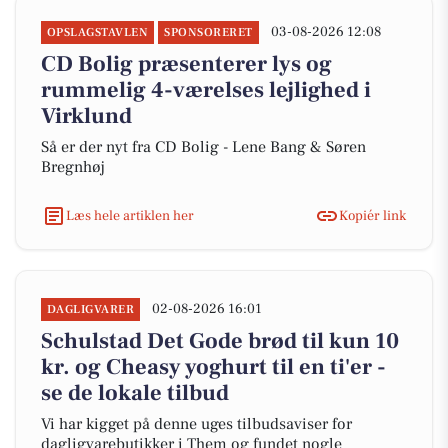
03-08-2026 12:08
OPSLAGSTAVLEN
SPONSORERET
CD Bolig præsenterer lys og
rummelig 4-værelses lejlighed i
Virklund
Så er der nyt fra CD Bolig - Lene Bang & Søren
Bregnhøj
Læs hele artiklen her
Kopiér link
02-08-2026 16:01
DAGLIGVARER
Schulstad Det Gode brød til kun 10
kr. og Cheasy yoghurt til en ti'er -
se de lokale tilbud
Vi har kigget på denne uges tilbudsaviser for
dagligvarebutikker i Them og fundet nogle