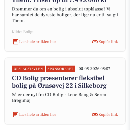
Them. Priser op til 7.495.000 kr
Drømmer du om en bolig i absolut topklasse? Vi
har samlet de dyreste boliger, der lige nu er til salg i
Them.
Kilde: Boliga
Læs hele artiklen her
Kopiér link
05-08-2026 08:07
OPSLAGSTAVLEN
SPONSORERET
CD Bolig præsenterer fleksibel
bolig på Ørnsøvej 22 i Silkeborg
Så er der nyt fra CD Bolig - Lene Bang & Søren
Bregnhøj
Læs hele artiklen her
Kopiér link