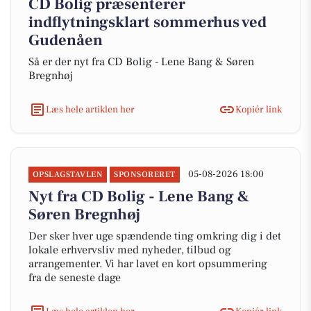
CD Bolig præsenterer
indflytningsklart sommerhus ved
Gudenåen
Så er der nyt fra CD Bolig - Lene Bang & Søren
Bregnhøj
Læs hele artiklen her
Kopiér link
05-08-2026 18:00
OPSLAGSTAVLEN
SPONSORERET
Nyt fra CD Bolig - Lene Bang &
Søren Bregnhøj
Der sker hver uge spændende ting omkring dig i det
lokale erhvervsliv med nyheder, tilbud og
arrangementer. Vi har lavet en kort opsummering
fra de seneste dage