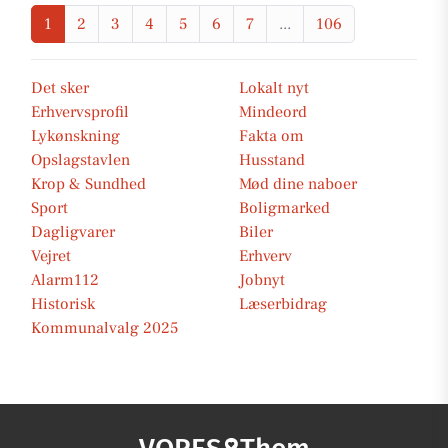
1
2
3
4
5
6
7
...
106
Det sker
Lokalt nyt
Erhvervsprofil
Mindeord
Lykønskning
Fakta om
Opslagstavlen
Husstand
Krop & Sundhed
Mød dine naboer
Sport
Boligmarked
Dagligvarer
Biler
Vejret
Erhverv
Alarm112
Jobnyt
Historisk
Læserbidrag
Kommunalvalg 2025