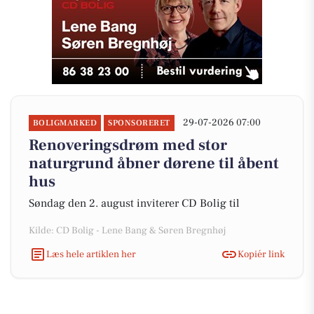
29-07-2026 07:00
BOLIGMARKED
SPONSORERET
Renoveringsdrøm med stor
naturgrund åbner dørene til åbent
hus
Søndag den 2. august inviterer CD Bolig til
Kilde: CD Bolig - Lene Bang & Søren Bregnhøj
Læs hele artiklen her
Kopiér link