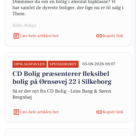
Drømmer du om en bolig i absolut topklasse? Vi
har samlet de dyreste boliger, der lige nu er til salg i
Them.
Kilde: Boliga
Læs hele artiklen her
Kopiér link
05-08-2026 08:07
OPSLAGSTAVLEN
SPONSORERET
CD Bolig præsenterer fleksibel
bolig på Ørnsøvej 22 i Silkeborg
Så er der nyt fra CD Bolig - Lene Bang & Søren
Bregnhøj
Læs hele artiklen her
Kopiér link