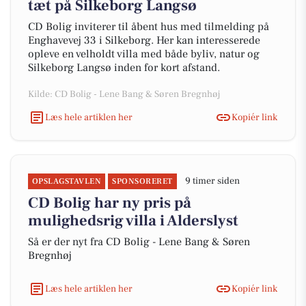
tæt på Silkeborg Langsø
CD Bolig inviterer til åbent hus med tilmelding på
Enghavevej 33 i Silkeborg. Her kan interesserede
opleve en velholdt villa med både byliv, natur og
Silkeborg Langsø inden for kort afstand.
Kilde: CD Bolig - Lene Bang & Søren Bregnhøj
Læs hele artiklen her
Kopiér link
9 timer siden
OPSLAGSTAVLEN
SPONSORERET
CD Bolig har ny pris på
mulighedsrig villa i Alderslyst
Så er der nyt fra CD Bolig - Lene Bang & Søren
Bregnhøj
Læs hele artiklen her
Kopiér link