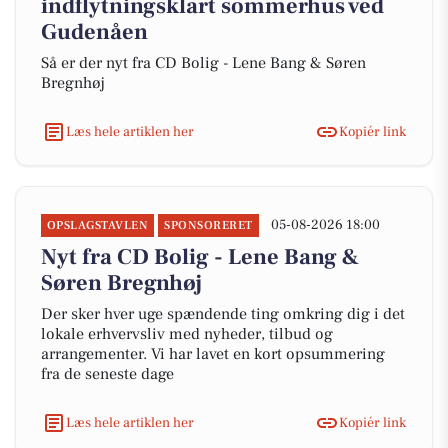
indflytningsklart sommerhus ved
Gudenåen
Så er der nyt fra CD Bolig - Lene Bang & Søren
Bregnhøj
Læs hele artiklen her
Kopiér link
05-08-2026 18:00
OPSLAGSTAVLEN
SPONSORERET
Nyt fra CD Bolig - Lene Bang &
Søren Bregnhøj
Der sker hver uge spændende ting omkring dig i det
lokale erhvervsliv med nyheder, tilbud og
arrangementer. Vi har lavet en kort opsummering
fra de seneste dage
Læs hele artiklen her
Kopiér link