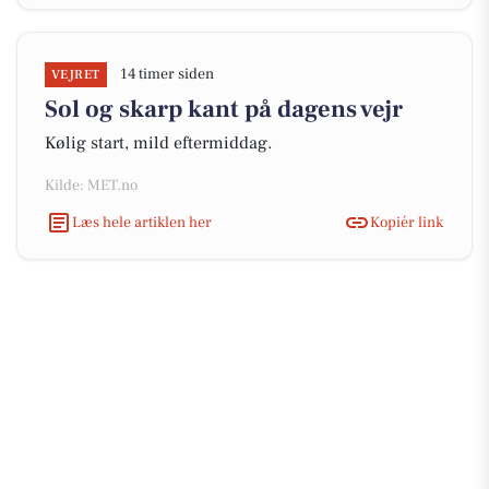
14 timer siden
VEJRET
Sol og skarp kant på dagens vejr
Kølig start, mild eftermiddag.
Kilde: MET.no
Læs hele artiklen her
Kopiér link