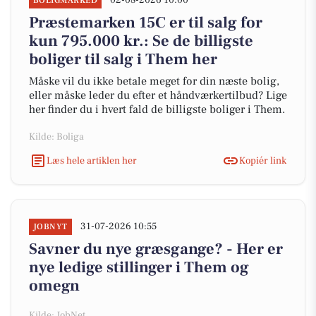
02-08-2026 10:00
BOLIGMARKED
Præstemarken 15C er til salg for
kun 795.000 kr.: Se de billigste
boliger til salg i Them her
Måske vil du ikke betale meget for din næste bolig,
eller måske leder du efter et håndværkertilbud? Lige
her finder du i hvert fald de billigste boliger i Them.
Kilde: Boliga
Læs hele artiklen her
Kopiér link
31-07-2026 10:55
JOBNYT
Savner du nye græsgange? - Her er
nye ledige stillinger i Them og
omegn
Kilde: JobNet