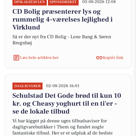
03-08-2026 12:08
OPSLAGSTAVLEN
SPONSORERET
CD Bolig præsenterer lys og
rummelig 4-værelses lejlighed i
Virklund
Så er der nyt fra CD Bolig - Lene Bang & Søren
Bregnhøj
Læs hele artiklen her
Kopiér link
02-08-2026 16:01
DAGLIGVARER
Schulstad Det Gode brød til kun 10
kr. og Cheasy yoghurt til en ti'er -
se de lokale tilbud
Vi har kigget på denne uges tilbudsaviser for
dagligvarebutikker i Them og fundet nogle
fantastiske tilbud. Her er et udpluk af de bedste