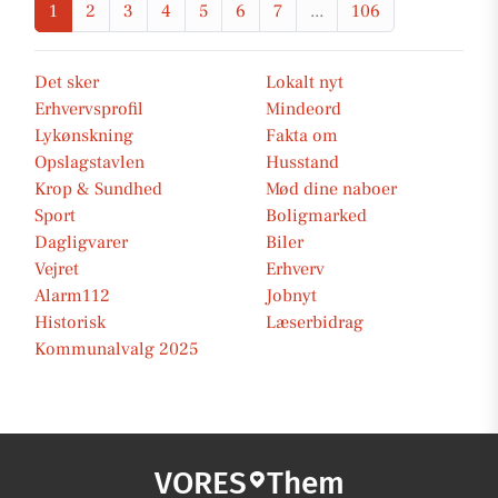
1
2
3
4
5
6
7
...
106
Det sker
Lokalt nyt
Erhvervsprofil
Mindeord
Lykønskning
Fakta om
Opslagstavlen
Husstand
Krop & Sundhed
Mød dine naboer
Sport
Boligmarked
Dagligvarer
Biler
Vejret
Erhverv
Alarm112
Jobnyt
Historisk
Læserbidrag
Kommunalvalg 2025
VORES
Them