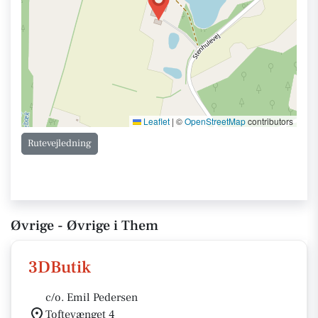
Leaflet
|
©
OpenStreetMap
contributors
Rutevejledning
Øvrige - Øvrige i Them
3DButik
c/o. Emil Pedersen
Toftevænget 4