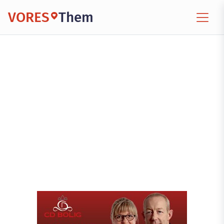
VORES
Them