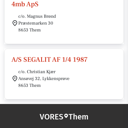
4mb ApS
c/o. Magnus Brønd
Præstemarken 30
8653 Them
A/S SEGALIT AF 1/4 1987
c/o. Christian Kjær
Ansøvej 32, Lykkensprøve
8653 Them
VORES
Them