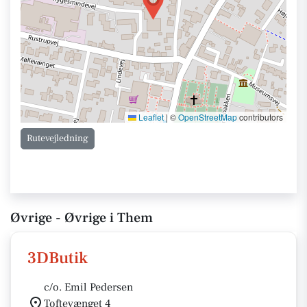
Leaflet
|
©
OpenStreetMap
contributors
Rutevejledning
Øvrige - Øvrige i Them
3DButik
c/o. Emil Pedersen
Toftevænget 4