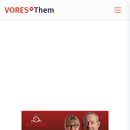
VORES
Them