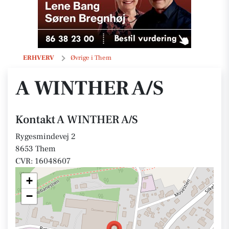
A WINTHER A/S
ERHVERV
Øvrige i Them
A WINTHER A/S
Kontakt A WINTHER A/S
Rygesmindevej 2
8653 Them
CVR: 16048607
+
−