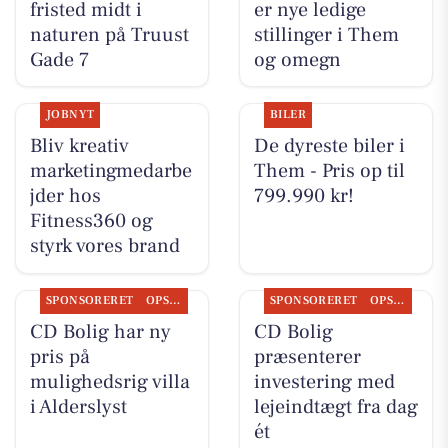
fristed midt i
er nye ledige
naturen på Truust
stillinger i Them
Gade 7
og omegn
JOBNYT
BILER
Bliv kreativ
De dyreste biler i
marketingmedarbe
Them - Pris op til
jder hos
799.990 kr!
Fitness360 og
styrk vores brand
SPONSORERET
OPSLAGSTAVLEN
SPONSORERET
OPSLAGSTAVLEN
CD Bolig har ny
CD Bolig
pris på
præsenterer
mulighedsrig villa
investering med
i Alderslyst
lejeindtægt fra dag
ét