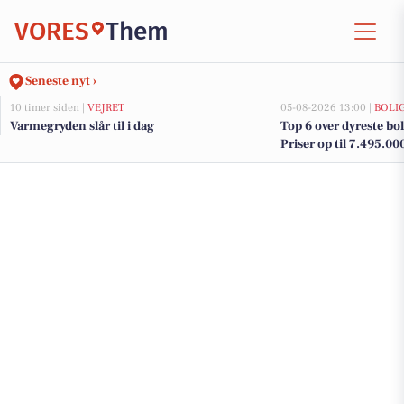
VORES
Them
Seneste nyt ›
10 timer siden |
VEJRET
05-08-2026 13:00 |
BOLI
Varmegryden slår til i dag
Top 6 over dyreste bol
Priser op til 7.495.00