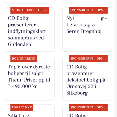
SPONSORERET
OPSLAGSTAVLEN
SPONSORERET
OPSLAGSTAVLEN
CD Bolig
Nyt fra CD Bolig -
præsenterer
Lene Bang &
indflytningsklart
Søren Bregnhøj
sommerhus ved
Gudenåen
BOLIGMARKED
SPONSORERET
OPSLAGSTAVLEN
Top 6 over dyreste
CD Bolig
boliger til salg i
præsenterer
Them. Priser op til
fleksibel bolig på
7.495.000 kr
Ørnsøvej 22 i
Silkeborg
LOKALT NYT
SPONSORERET
OPSLAGSTAVLEN
Silkeborg
CD Bolig