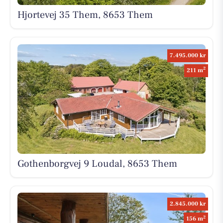
Hjortevej 35 Them, 8653 Them
7.495.000 kr
2
211 m
Gothenborgvej 9 Loudal, 8653 Them
2.845.000 kr
2
156 m