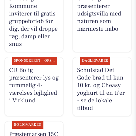
Kommune
præsenterer
inviterer til gratis
udsigtsvilla med
gruppeforløb for
naturen som
dig, der vil droppe
nærmeste nabo
røg, damp eller
snus
SPONSORERET
OPSLAGSTAVLEN
DAGLIGVARER
CD Bolig
Schulstad Det
præsenterer lys og
Gode brød til kun
rummelig 4-
10 kr. og Cheasy
værelses lejlighed
yoghurt til en ti'er
i Virklund
- se de lokale
tilbud
BOLIGMARKED
Præstemarken 15C