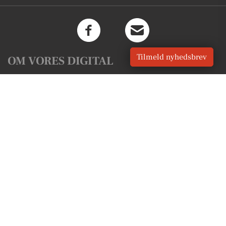
Tilmeld nyhedsbrev
OM VORES DIGITAL
Om os
For annoncører
Vilkår og Privatlivspolitik
Kontakt VORES Digital
Administrer samtykke
GENVEJE
Seneste nyt fra Them
Vores lokale erhverv