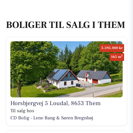
BOLIGER TIL SALG I THEM
3.595.000 kr
2
165 m
Horsbjergvej 5 Loudal, 8653 Them
Til salg hos
CD Bolig - Lene Bang & Søren Bregnhøj