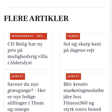
FLERE ARTIKLER
SPONSORERET
OPSLAGSTAVLEN
VEJRET
CD Bolig har ny
Sol og skarp kant
pris på
på dagens vejr
mulighedsrig villa
i Alderslyst
JOBNYT
JOBNYT
Savner du nye
Bliv kreativ
græsgange? - Her
marketingmedarbe
er nye ledige
jder hos
stillinger i Them
Fitness360 og
og omegn
styrk vores brand