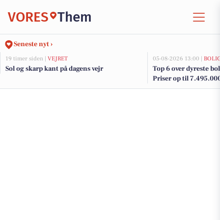
VORES
Them
Seneste nyt ›
19 timer siden |
VEJRET
05-08-2026 13:00 |
BOLI
Sol og skarp kant på dagens vejr
Top 6 over dyreste bol
Priser op til 7.495.00