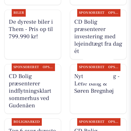
BILER
SPONSORERET
OPSLAGSTAVLEN
De dyreste biler i
CD Bolig
Them - Pris op til
præsenterer
799.990 kr!
investering med
lejeindtægt fra dag
ét
SPONSORERET
OPSLAGSTAVLEN
SPONSORERET
OPSLAGSTAVLEN
CD Bolig
Nyt fra CD Bolig -
præsenterer
Lene Bang &
indflytningsklart
Søren Bregnhøj
sommerhus ved
Gudenåen
BOLIGMARKED
SPONSORERET
OPSLAGSTAVLEN
Top 6 over dyreste
CD Bolig