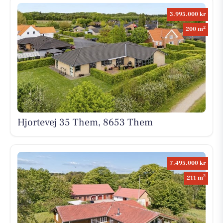
3.995.000 kr
2
200 m
Hjortevej 35 Them, 8653 Them
7.495.000 kr
2
211 m