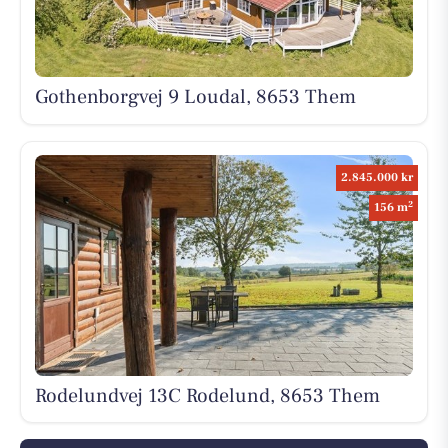
Gothenborgvej 9 Loudal, 8653 Them
2.845.000 kr
2
156 m
Rodelundvej 13C Rodelund, 8653 Them