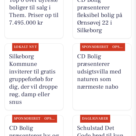
boliger til salg i
præsenterer
Them. Priser op til
fleksibel bolig på
7.495.000 kr
Ørnsøvej 22 i
Silkeborg
LOKALT NYT
SPONSORERET
OPSLAGSTAVLEN
Silkeborg
CD Bolig
Kommune
præsenterer
inviterer til gratis
udsigtsvilla med
gruppeforløb for
naturen som
dig, der vil droppe
nærmeste nabo
røg, damp eller
snus
SPONSORERET
OPSLAGSTAVLEN
DAGLIGVARER
CD Bolig
Schulstad Det
præsenterer lys og
Gode brød til kun