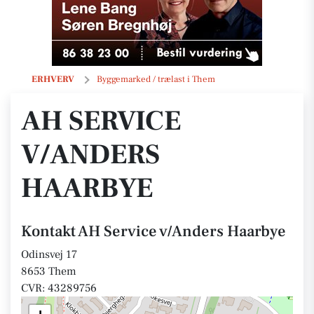
AH Service v/Anders Haarbye
ERHVERV
Byggemarked / trælast i Them
AH SERVICE
V/ANDERS
HAARBYE
Kontakt AH Service v/Anders Haarbye
Odinsvej 17
8653 Them
CVR: 43289756