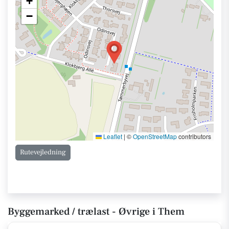
+
−
Leaflet
|
©
OpenStreetMap
contributors
Rutevejledning
Byggemarked / trælast - Øvrige i Them