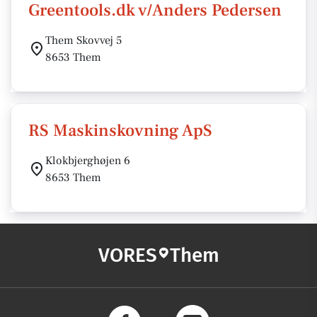
Greentools.dk v/Anders Pedersen
Them Skovvej 5
8653 Them
RS Maskinskovning ApS
Klokbjerghøjen 6
8653 Them
VORES
Them