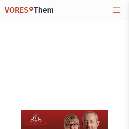
VORES
Them