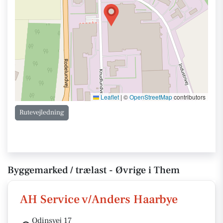
Leaflet
|
©
OpenStreetMap
contributors
Rutevejledning
Byggemarked / trælast - Øvrige i Them
AH Service v/Anders Haarbye
Odinsvej 17