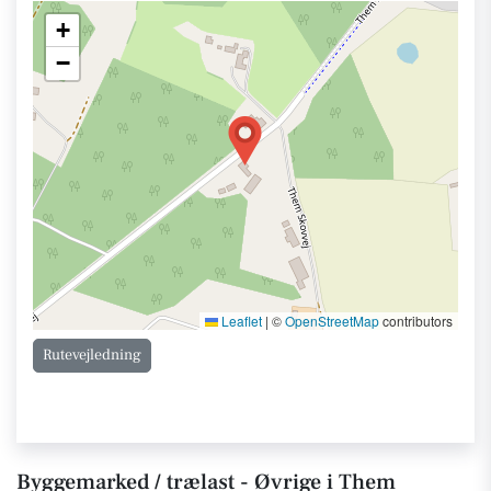
+
−
Leaflet
|
©
OpenStreetMap
contributors
Rutevejledning
Byggemarked / trælast - Øvrige i Them