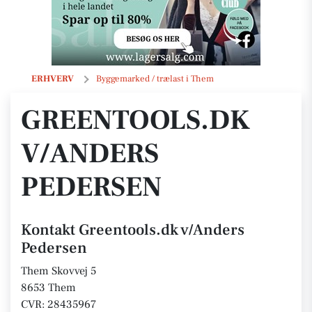
Greentools.dk v/Anders Pedersen
ERHVERV
Byggemarked / trælast i Them
GREENTOOLS.DK
V/ANDERS
PEDERSEN
Kontakt Greentools.dk v/Anders
Pedersen
Them Skovvej 5
8653 Them
CVR: 28435967