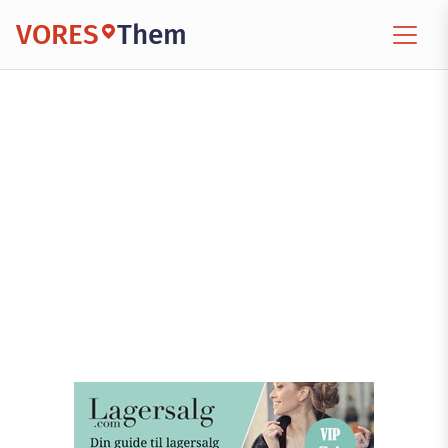
VORES
Them