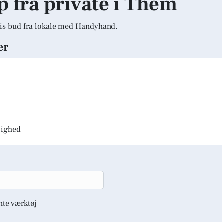
lp fra private i Them
is bud fra lokale med Handyhand.
er
jlighed
nte værktøj