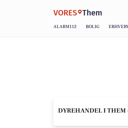
VORES
Them
ALARM112
BOLIG
ERHVER
DYREHANDEL I THEM 