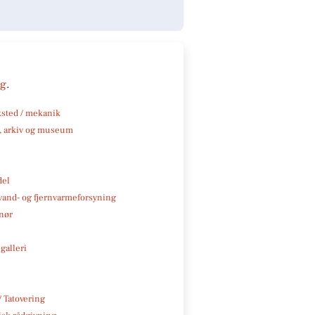
ng
.
sted / mekanik
k, arkiv og museum
del
, vand- og fjernvarmeforsyning
nør
galleri
/ Tatovering