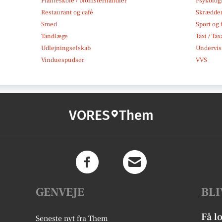
Planteskole / blomsterhandler
Psykolog
Restaurant og café
Skrædde
Smed
Sport og f
Tandlæge
Taxi / Tax
Udlejningselskab
Undervis
Vinduespudser
VVS
VORES
Them
GENVEJE
BLI
Få l
Seneste nyt fra Them