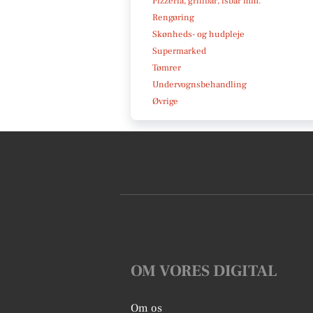
Pizzeria, grillbar, isbar mm.
Rengøring
Skønheds- og hudpleje
Supermarked
Tømrer
Undervognsbehandling
Øvrige
OM VORES DIGITAL
Om os