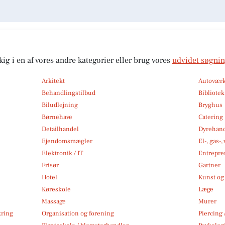
kig i en af vores andre kategorier eller brug vores
udvidet søgni
Arkitekt
Autoværk
Behandlingstilbud
Bibliote
Biludlejning
Bryghus
Børnehave
Catering
Detailhandel
Dyrehan
Ejendomsmægler
El-, gas-
Elektronik / IT
Entrepre
Frisør
Gartner
Hotel
Kunst og 
Køreskole
Læge
Massage
Murer
kring
Organisation og forening
Piercing 