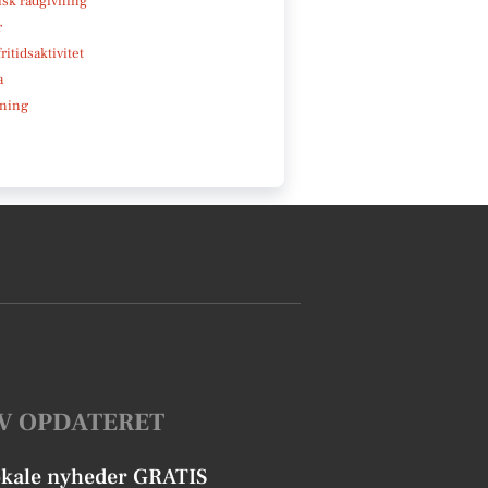
isk rådgivning
r
ritidsaktivitet
a
ning
V OPDATERET
okale nyheder GRATIS