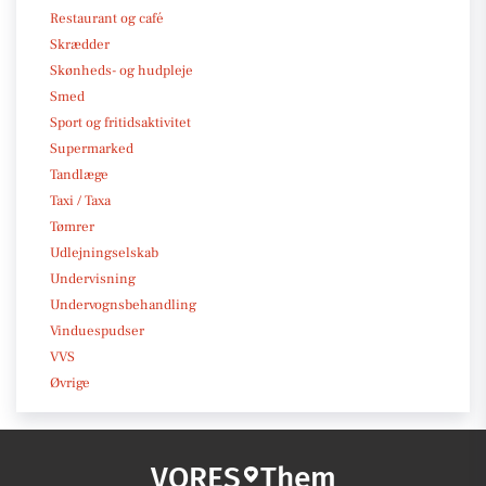
Restaurant og café
Skrædder
Skønheds- og hudpleje
Smed
Sport og fritidsaktivitet
Supermarked
Tandlæge
Taxi / Taxa
Tømrer
Udlejningselskab
Undervisning
Undervognsbehandling
Vinduespudser
VVS
Øvrige
VORES
Them