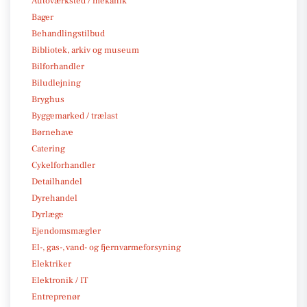
Autoværksted / mekanik
Bager
Behandlingstilbud
Bibliotek, arkiv og museum
Bilforhandler
Biludlejning
Bryghus
Byggemarked / trælast
Børnehave
Catering
Cykelforhandler
Detailhandel
Dyrehandel
Dyrlæge
Ejendomsmægler
El-, gas-, vand- og fjernvarmeforsyning
Elektriker
Elektronik / IT
Entreprenør