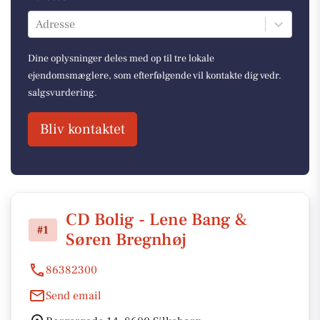
Adresse
Dine oplysninger deles med op til tre lokale
ejendomsmæglere, som efterfølgende vil kontakte dig vedr.
salgsvurdering.
Bliv kontaktet
CD Bolig - Lene Bang &
#1
Søren Bregnhøj
86382300
Send email