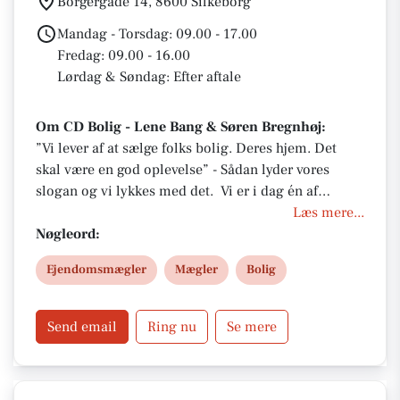
Borgergade 14, 8600 Silkeborg
Mandag - Torsdag: 09.00 - 17.00
Fredag: 09.00 - 16.00
Lørdag & Søndag: Efter aftale
Om CD Bolig - Lene Bang & Søren Bregnhøj:
”Vi lever af at sælge folks bolig. Deres hjem. Det
skal være en god oplevelse” - Sådan lyder vores
slogan og vi lykkes med det. Vi er i dag én af
Silkeborgs største, selvstændige ejendomsmægler-
Læs mere...
forretninger. Det er ikke kommet af sig selv. Vi er
Nøgleord:
engagerede og vedholdende fra første håndtryk til
Ejendomsmægler
Mægler
Bolig
sidste underskrift - og vi har et suverænt
lokalkendskab med mere end 40 års lokal mægler
erfaring i Silkeborg. Ingen kender byen bedre end
Send email
Ring nu
Se mere
os!