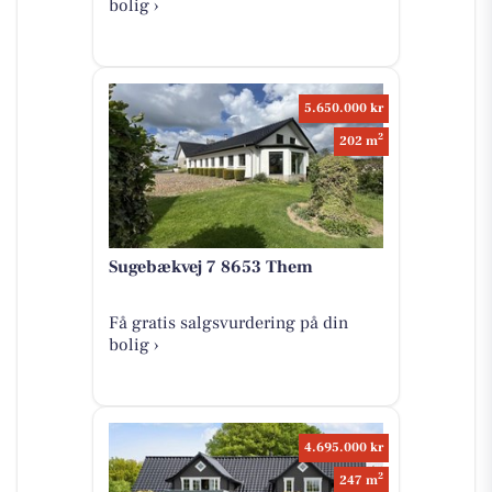
bolig ›
5.650.000 kr
2
202 m
Sugebækvej 7 8653 Them
Få gratis salgsvurdering på din
bolig ›
4.695.000 kr
2
247 m