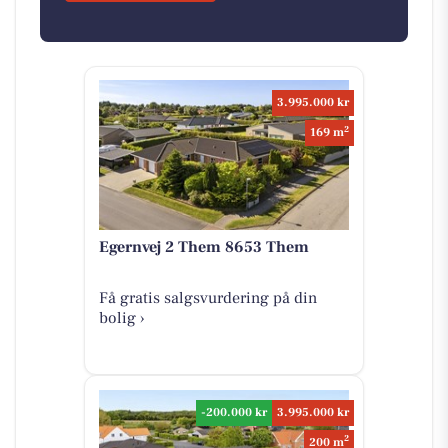
3.995.000 kr
2
169 m
Egernvej 2 Them 8653 Them
Få gratis salgsvurdering på din
bolig ›
-200.000 kr
3.995.000 kr
2
200 m