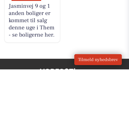
Jasminvej 9 og 1
anden boliger er
kommet til salg
denne uge i Them
- se boligerne her.
Tilmeld nyhedsbrev
VORES
Them
OM VORES DIGITAL