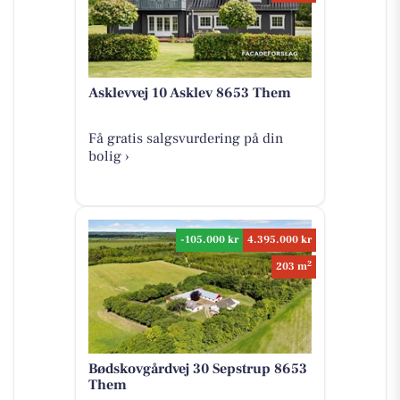
Asklevvej 10 Asklev 8653 Them
Få gratis salgsvurdering på din
bolig ›
-105.000 kr
4.395.000 kr
2
203 m
Bødskovgårdvej 30 Sepstrup 8653
Them