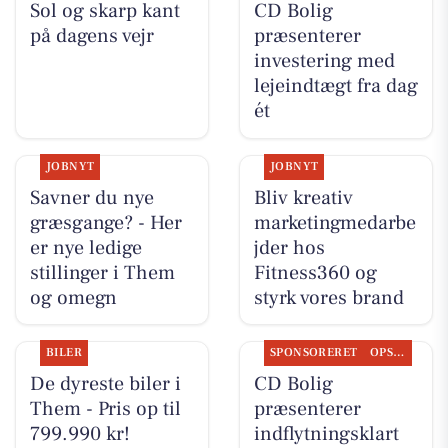
Sol og skarp kant
CD Bolig
på dagens vejr
præsenterer
investering med
lejeindtægt fra dag
ét
JOBNYT
JOBNYT
Savner du nye
Bliv kreativ
græsgange? - Her
marketingmedarbe
er nye ledige
jder hos
stillinger i Them
Fitness360 og
og omegn
styrk vores brand
BILER
SPONSORERET
OPSLAGSTAVLEN
De dyreste biler i
CD Bolig
Them - Pris op til
præsenterer
799.990 kr!
indflytningsklart