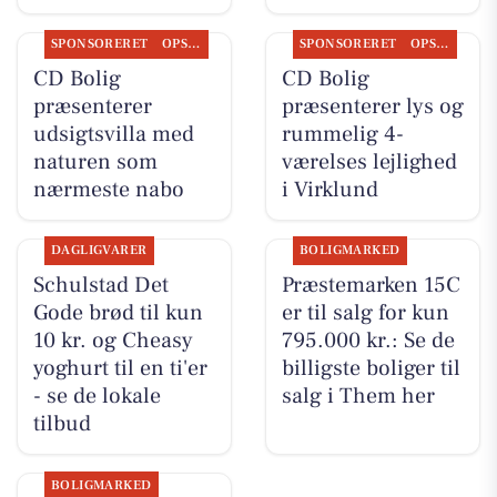
SPONSORERET
OPSLAGSTAVLEN
SPONSORERET
OPSLAGSTAVLEN
CD Bolig
CD Bolig
præsenterer
præsenterer lys og
udsigtsvilla med
rummelig 4-
naturen som
værelses lejlighed
nærmeste nabo
i Virklund
DAGLIGVARER
BOLIGMARKED
Schulstad Det
Præstemarken 15C
Gode brød til kun
er til salg for kun
10 kr. og Cheasy
795.000 kr.: Se de
yoghurt til en ti'er
billigste boliger til
- se de lokale
salg i Them her
tilbud
BOLIGMARKED