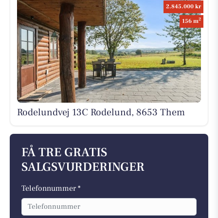
2.845.000 kr
2
156 m
Rodelundvej 13C Rodelund, 8653 Them
FÅ TRE GRATIS
SALGSVURDERINGER
Telefonnummer *