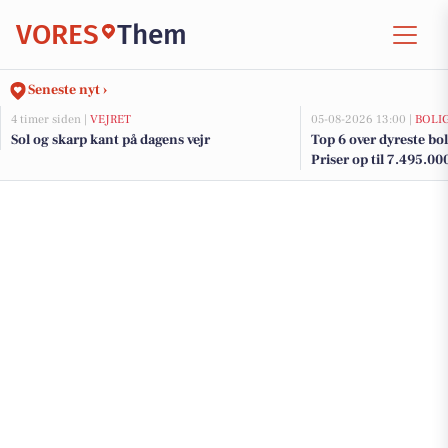
VORES
Them
Seneste nyt ›
4 timer siden |
VEJRET
05-08-2026 13:00 |
BOLI
Sol og skarp kant på dagens vejr
Top 6 over dyreste bol
Priser op til 7.495.00