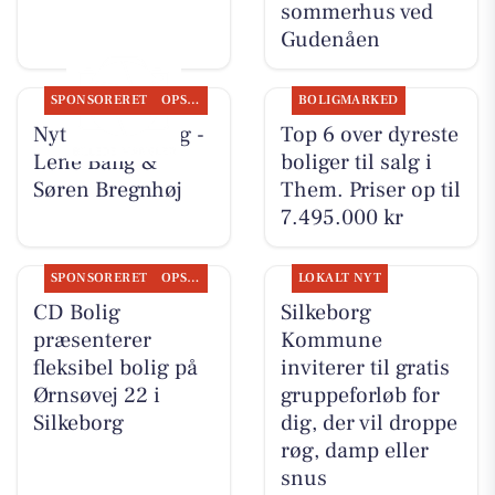
sommerhus ved
Gudenåen
SPONSORERET
OPSLAGSTAVLEN
BOLIGMARKED
Nyt fra CD Bolig -
Top 6 over dyreste
Lene Bang &
boliger til salg i
Søren Bregnhøj
Them. Priser op til
7.495.000 kr
SPONSORERET
OPSLAGSTAVLEN
LOKALT NYT
CD Bolig
Silkeborg
præsenterer
Kommune
fleksibel bolig på
inviterer til gratis
Ørnsøvej 22 i
gruppeforløb for
Silkeborg
dig, der vil droppe
røg, damp eller
snus