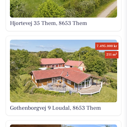
Hjortevej 35 Them, 8653 Them
7.495.000 kr
2
211 m
Gothenborgvej 9 Loudal, 8653 Them