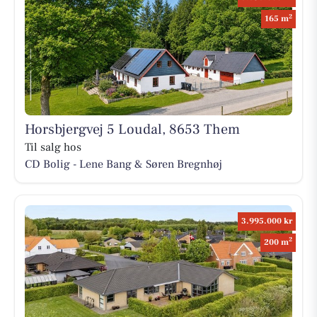
2
165 m
Horsbjergvej 5 Loudal, 8653 Them
Til salg hos
CD Bolig - Lene Bang & Søren Bregnhøj
3.995.000 kr
2
200 m