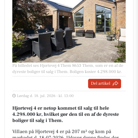
På billedet ses Hjortevej 4 Them 8653 Them, som er en af de
dyreste boliger til salg i Them. Boligen koster 4.298.000 kr.
Del artikel
Lørdag d. 18. jul. 2026 - kl. 13:00
Hjortevej 4 er netop kommet til salg til hele
4.298.000 kr, hvilket gør den til en af de dyreste
boliger til salg i Them.
Villaen på Hjortevej 4 er på 207 m² og kom på
markedet d. 18-07-2026. Udover denne findes der