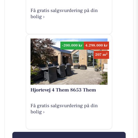
Få gratis salgsvurdering på din
bolig ›
-200.000 kr
4.298.000 kr
2
207 m
Hjortevej 4 Them 8653 Them
Få gratis salgsvurdering på din
bolig ›