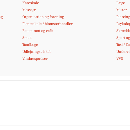
Køreskole
Læge
Massage
Murer
ng
Organisation og forening
Piercing
Planteskole / blomsterhandler
Psykolo
Restaurant og café
Skrædd
Smed
Sport og 
Tandlæge
Taxi / Ta
Udlejningselskab
Undervi
Vinduespudser
VVS