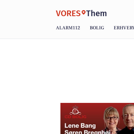
VORES
Them
ALARM112
BOLIG
ERHVER