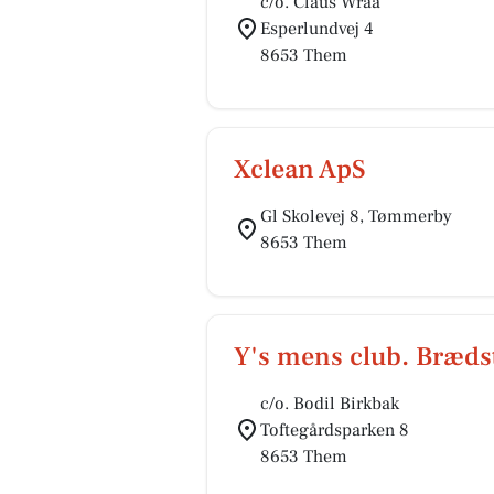
c/o. Claus Wraa
Esperlundvej 4
8653 Them
Xclean ApS
Gl Skolevej 8, Tømmerby
8653 Them
Y's mens club. Bræds
c/o. Bodil Birkbak
Toftegårdsparken 8
8653 Them