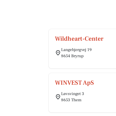
Wildheart-Center
Langebjergvej 19
8654 Bryrup
WINVEST ApS
Løvsvinget 3
8653 Them