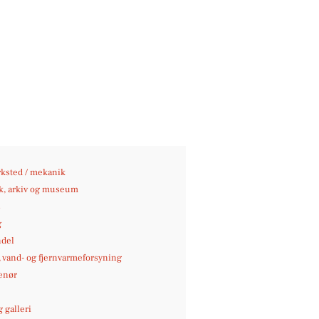
ksted / mekanik
ek, arkiv og museum
s
g
del
-, vand- og fjernvarmeforsyning
enør
 galleri