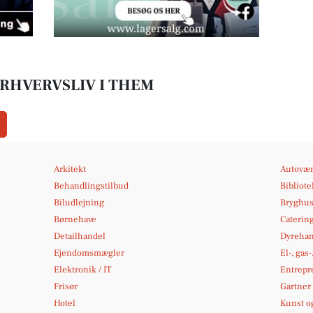
RHVERVSLIV I THEM
Arkitekt
Autovær
Behandlingstilbud
Bibliot
Biludlejning
Bryghu
Børnehave
Caterin
Detailhandel
Dyrehan
Ejendomsmægler
El-, gas
Elektronik / IT
Entrepr
Frisør
Gartner
Hotel
Kunst og