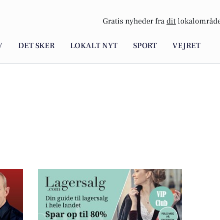
Gratis nyheder fra
dit
lokalområde
V
DET SKER
LOKALT NYT
SPORT
VEJRET