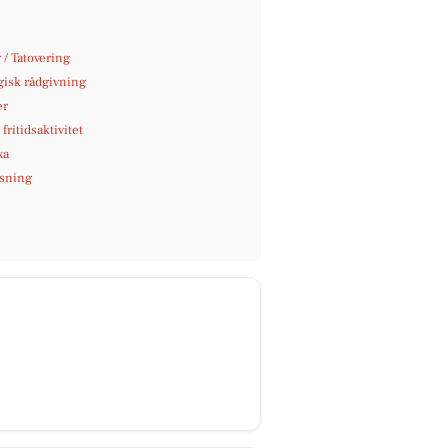
 / Tatovering
gisk rådgivning
er
fritidsaktivitet
xa
sning