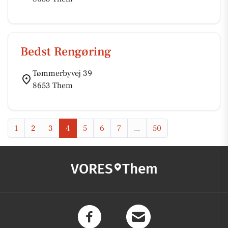
Bedst Rengøring
Tømmerbyvej 39
8653 Them
1
2
3
4
5
6
7
...
50
VORES
Them