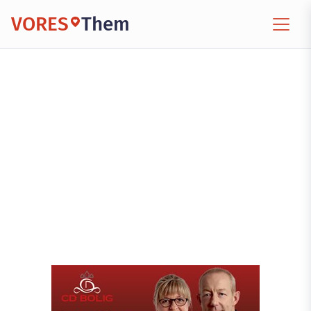
VORES
Them