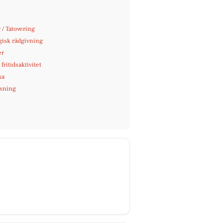
 / Tatovering
gisk rådgivning
er
fritidsaktivitet
xa
sning