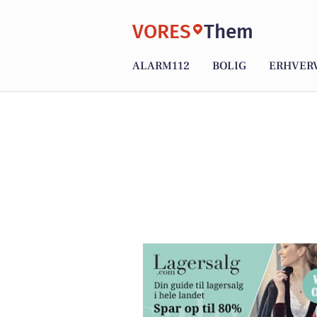
VORES
Them
ALARM112
BOLIG
ERHVER