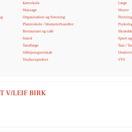
Køreskole
Læge
Massage
Murer
ng
Organisation og forening
Piercing
Planteskole / blomsterhandler
Psykolo
Restaurant og café
Skrædd
Smed
Sport og 
Tandlæge
Taxi / Ta
Udlejningselskab
Undervi
Vinduespudser
VVS
 V/LEIF BIRK