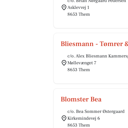
c/o. Brian Nørgaard Pedersen
Asklevvej 1
8653 Them
Bliesmann - Tømrer 
c/o. Alex Bliesmann Kammers
Møllevænget 7
8653 Them
Blomster Bea
c/o. Bea Sommer Østergaard
Kirkemindevej 6
8653 Them