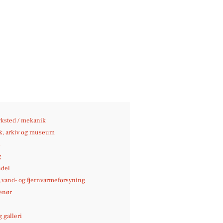
ksted / mekanik
ek, arkiv og museum
s
g
del
-, vand- og fjernvarmeforsyning
enør
 galleri