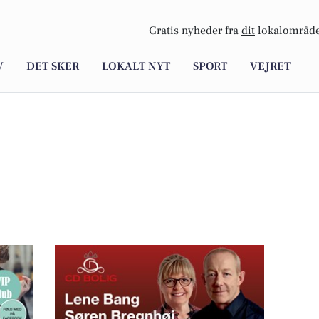
Gratis nyheder fra
dit
lokalområde
V
DET SKER
LOKALT NYT
SPORT
VEJRET