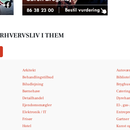
RHVERVSLIV I THEM
Arkitekt
Autovær
Behandlingstilbud
Bibliot
Biludlejning
Bryghu
Børnehave
Caterin
Detailhandel
Dyrehan
Ejendomsmægler
El-, gas
Elektronik / IT
Entrepr
Frisør
Gartner
Hotel
Kunst og